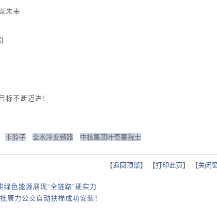
谋未来
引
目标不断迈进！
卡脖子
全水冷变频器
中核集团叶奇蓁院士
【
返回顶部
】 【
打印此页
】 【
关闭
深耕绿色能源展现“全链路”硬实力
批康力公交自动扶梯成功安装！