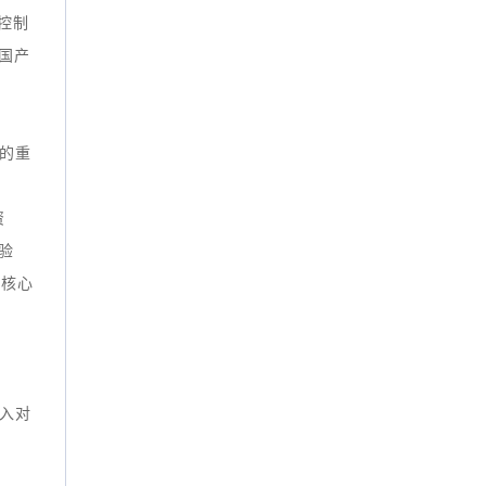
控制
国产
的重
资
验
个核心
入对