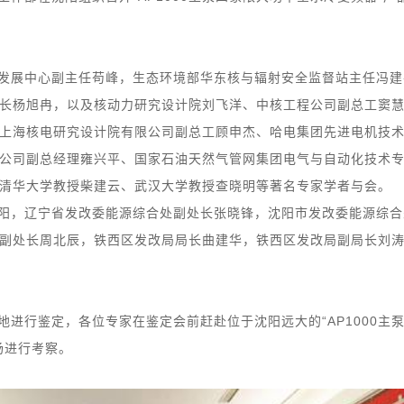
发展中心副主任苟峰，生态环境部华东核与辐射安全监督站主任冯建
长杨旭冉，以及核动力研究设计院刘飞洋、中核工程公司副总工窦
上海核电研究设计院有限公司副总工顾申杰、哈电集团先进电机技
公司副总经理雍兴平、国家石油天然气管网集团电气与自动化技术
清华大学教授柴建云、武汉大学教授查晓明等著名专家学者与会。
阳，辽宁省发改委能源综合处副处长张晓锋，沈阳市发改委能源综合
副处长周北辰，铁西区发改局局长曲建华，铁西区发改局副局长刘
进行鉴定，各位专家在鉴定会前赶赴位于沈阳远大的“AP1000主
场进行考察。