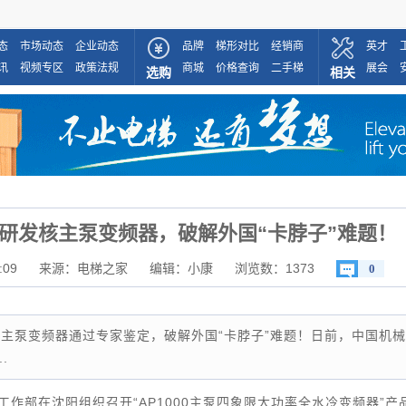
态
市场动态
企业动态
品牌
梯形对比
经销商
英才
讯
视频专区
政策法规
商城
价格查询
二手梯
展会
选购
相关
研发核主泵变频器，破解外国“卡脖子”难题！
:09
来源：电梯之家
编辑：小康
浏览数：
1373
0
主泵变频器通过专家鉴定，破解外国“卡脖子”难题！日前，中国机
.
作部在沈阳组织召开“AP1000主泵四象限大功率全水冷变频器”产