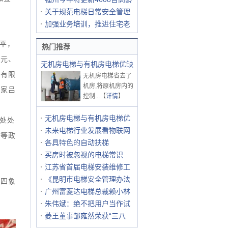
关于规范电梯日常安全管理
加强业务培训，推进住宅老
平，
热门推荐
慧元、
无机房电梯与有机房电梯优缺
术有限
无机房电梯省去了
机房,将原机房内的
专家吕
控制...【
详情
】
无机房电梯与有机房电梯优
处处
未来电梯行业发展看物联网
涛等政
各具特色的自动扶梯
买房时被忽视的电梯常识
江苏省首届电梯安装维修工
《昆明市电梯安全管理办法
泵四象
广州富菱达电梯总裁赖小林
朱伟斌：绝不把用户当作试
菱王董事邹雍然荣获“三八