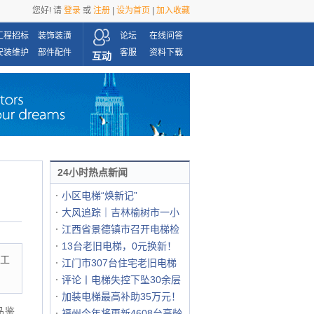
您好! 请
登录
或
注册
|
设为首页
|
加入收藏
工程招标
装饰装潢
论坛
在线问答
安装维护
部件配件
客服
资料下载
互动
24小时热点新闻
小区电梯“焕新记”
大风追踪｜吉林榆树市一小
江西省景德镇市召开电梯检
13台老旧电梯，0元换新！
械工
江门市307台住宅老旧电梯
评论丨电梯失控下坠30余层
加装电梯最高补助35万元！
品鉴
福州今年将更新4608台高龄