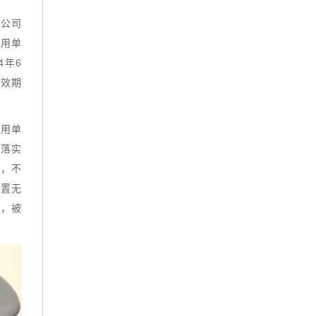
限公司
使用单
4年6
有效期
使用单
未落实
渍，不
装置无
养，被