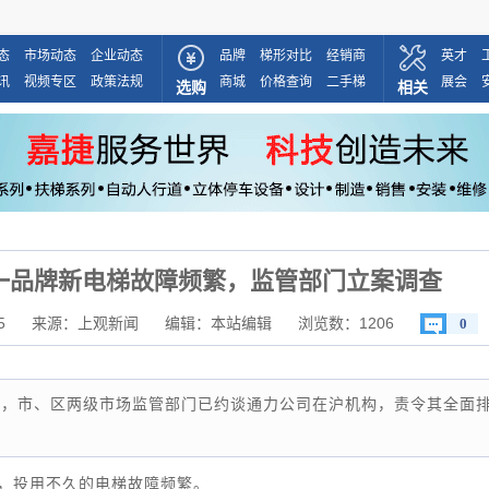
态
市场动态
企业动态
品牌
梯形对比
经销商
英才
讯
视频专区
政策法规
商城
价格查询
二手梯
展会
选购
相关
一品牌新电梯故障频繁，监管部门立案调查
5
来源：上观新闻
编辑：本站编辑
浏览数：
1206
0
，市、区两级市场监管部门已约谈通力公司在沪机构，责令其全面
，投用不久的电梯故障频繁。