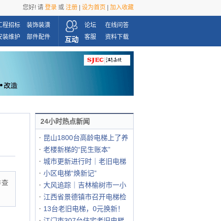
您好! 请
登录
或
注册
|
设为首页
|
加入收藏
工程招标
装饰装潢
论坛
在线问答
安装维护
部件配件
客服
资料下载
互动
24小时热点新闻
昆山1800台高龄电梯上了养
老楼新梯的“民生账本”
城市更新进行时｜老旧电梯
小区电梯“焕新记”
排查
大风追踪｜吉林榆树市一小
江西省景德镇市召开电梯检
13台老旧电梯，0元换新！
江门市307台住宅老旧电梯