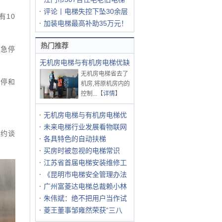
评论丨电梯失控下坠30余层
有10
加装电梯最高补助35万元！
热门推荐
坠急停
无机房电梯与有机房电梯优缺
无机房电梯省去了
急停和
机房,将原机房内的
控制...【
详情
】
无机房电梯与有机房电梯优
未来电梯行业发展看物联网
已约谈
各具特色的自动扶梯
买房时被忽视的电梯常识
江苏省首届电梯安装维修工
《昆明市电梯安全管理办法
广州富菱达电梯总裁赖小林
朱伟斌：绝不把用户当作试
菱王董事邹雍然荣获“三八