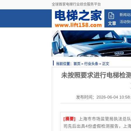
全球首家电梯行业综合服务平台
新闻动
活动快
文章
当前位置：
首页
>
行业头条
> 正文
未按照要求进行电梯检测
发布时间：2026-06-04 10:58:
[摘要]
上海市市场监管局执法总队
司先后出具4份虚假检测报告，上海.