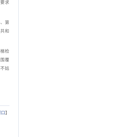
的要求
款、第
民共和
电梯检
范围覆
绝不姑
窗口
】