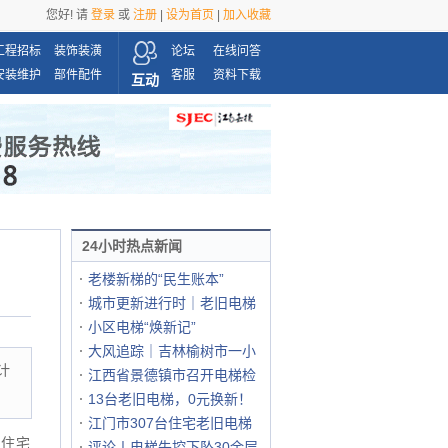
您好! 请
登录
或
注册
|
设为首页
|
加入收藏
工程招标
装饰装潢
论坛
在线问答
安装维护
部件配件
客服
资料下载
互动
24小时热点新闻
老楼新梯的“民生账本”
城市更新进行时｜老旧电梯
小区电梯“焕新记”
大风追踪｜吉林榆树市一小
计
江西省景德镇市召开电梯检
13台老旧电梯，0元换新！
江门市307台住宅老旧电梯
持住宅
评论丨电梯失控下坠30余层