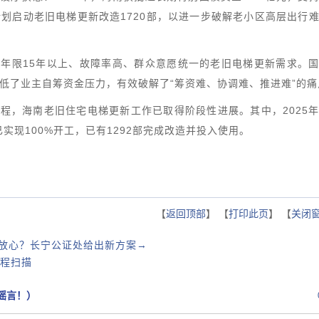
划启动老旧电梯更新改造1720部，以进一步破解老小区高层出行
年限15年以上、故障率高、群众意愿统一的老旧电梯更新需求。
低了业主自筹资金压力，有效破解了“筹资难、协调难、推进难”的痛
程，海南老旧住宅电梯更新工作已取得阶段性进展。其中，2025
已实现100%开工，已有1292部完成改造并投入使用。
【
返回顶部
】 【
打印此页
】 【
关闭
才放心？长宁公证处给出新方案→
程扫描
谣言！）