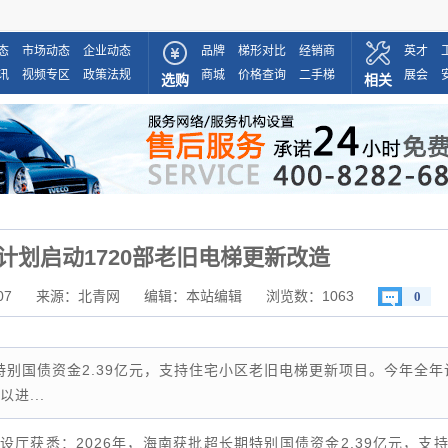
态
市场动态
企业动态
品牌
梯形对比
经销商
英才
讯
视频专区
政策法规
商城
价格查询
二手梯
展会
选购
相关
计划启动1720部老旧电梯更新改造
07
来源：北青网
编辑：本站编辑
浏览数：
1063
0
特别国债资金2.39亿元，支持住宅小区老旧电梯更新项目。今年全年
进...
厅获悉：2026年，海南获批超长期特别国债资金2.39亿元，支