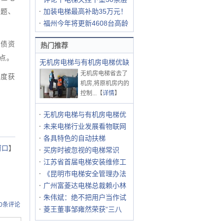
难题、
加装电梯最高补助35万元！
福州今年将更新4608台高龄
国债资
热门推荐
点。
无机房电梯与有机房电梯优缺
无机房电梯省去了
年度获
机房,将原机房内的
控制...【
详情
】
无机房电梯与有机房电梯优
未来电梯行业发展看物联网
各具特色的自动扶梯
窗口
】
买房时被忽视的电梯常识
江苏省首届电梯安装维修工
《昆明市电梯安全管理办法
广州富菱达电梯总裁赖小林
朱伟斌：绝不把用户当作试
0条评论
菱王董事邹雍然荣获“三八